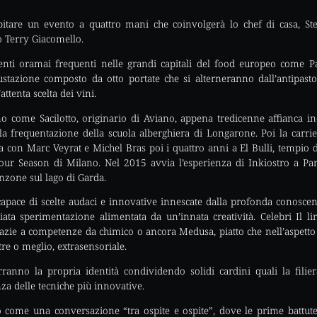
itare un evento a quattro mani che coinvolgerà lo chef di casa, Ste
to Terry Giacomello.
ti oramai frequenti nelle grandi capitali del food europeo come Pa
azione composto da otto portate che si alterneranno dall’antipasto 
attenta scelta dei vini.
o come Sacilotto, originario di Aviano, appena tredicenne affianca 
lla frequentazione della scuola alberghiera di Longarone. Poi la carri
ia con Marc Veyrat e Michel Bras poi i quattro anni a El Bulli, tempio 
ur Season di Milano. Nel 2015 avvia l’esperienza di Inkiostro a Pa
nzone sul lago di Garda.
apace di scelte audaci e innovative innescate dalla profonda conosce
diata sperimentazione alimentata da un’innata creatività. Celebri Il l
razie a competenze da chimico o ancora Medusa, piatto che nell’aspetto 
tre o meglio, extrasensoriale.
anno la propria identità condividendo solidi cardini quali la filiera 
nza delle tecniche più innovative.
 come una conversazione “tra ospite e ospite”, dove le prime battute