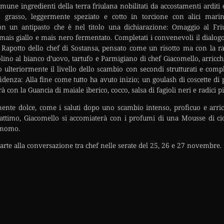
omune ingredienti della terra friulana nobilitati da accostamenti ardit
o grasso, leggermente speziato e cotto in torcione con alici marina
n un antipasto che è nel titolo una dichiarazione: Omaggio al Friuli
mais giallo e mais nero fermentato. Completati i convenevoli il dialog
il Rapotto dello chef di Sostansa, pensato come un risotto ma con la ra
olino al bianco d’uovo, tartufo e Parmigiano di chef Giacomello, arricc
o ulteriormente il livello dello scambio con secondi strutturati e comples
idenza: Alla fine come tutto ha avuto inizio; un goulash di coscette di pi
 con la Guancia di maiale iberico, cocco, salsa di fagioli neri e radici pi
ente dolce, come i saluti dopo uno scambio intenso, proficuo e arric
 attimo, Giacomello si accomiaterà con i profumi di una Mousse di cioc
damomo.
parte alla conversazione tra chef nelle serate del 25, 26 e 27 novembre.