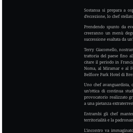
Sostansa si prepara a osp
d’eccezione, lo chef stella
Prendendo spunto da even
creeranno un menù degust
successione esaltata da un’
Terry Giacomello, nostran
trattoria del paese fino a
citare il periodo in Franc
Noma, al Miramar e al Fo
Belfiore Park Hotel di Bre
Uno chef avanguardista, c
un’ottica di continua stu
provocatorio realizzato g
a una pietanza extraterres
Entrambi gli chef manterr
territorialità e la padrona
L’incontro va immaginato