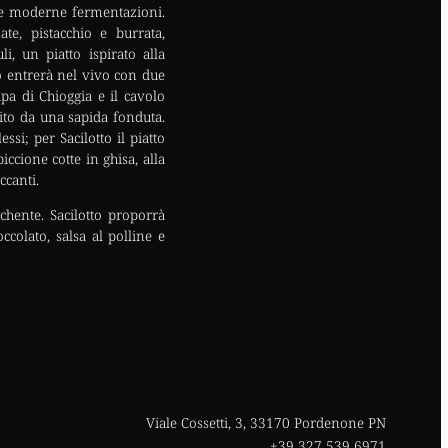
i e moderne fermentazioni.
te, pistacchio e burrata,
, un piatto ispirato alla
o entrerà nel vivo con due
pa di Chioggia e il cavolo
hito da una sapida fonduta.
si; per Sacilotto il piatto
ccione cotte in ghisa, alla
ccanti.
chente. Sacilotto proporrà
colato, salsa al polline e
Viale Cossetti, 3, 33170 Pordenone PN
+39 327 539 6971